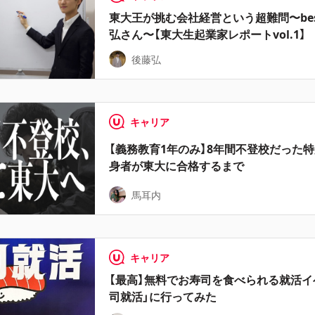
東大王が挑む会社経営という超難問〜best
弘さん〜【東大生起業家レポートvol.1】
後藤弘
キャリア
【義務教育1年のみ】8年間不登校だった
身者が東大に合格するまで
馬耳内
キャリア
【最高】無料でお寿司を食べられる就活イ
司就活」に行ってみた