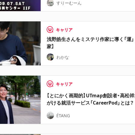
すりーむーん
キャリア
浅野皓生さんをミステリ作家に導く「運」
家】
わかな
キャリア
【とにかく画期的】UTmap創設者・高松
がける就活サービス「CareerPod」とは？
ÉTANG