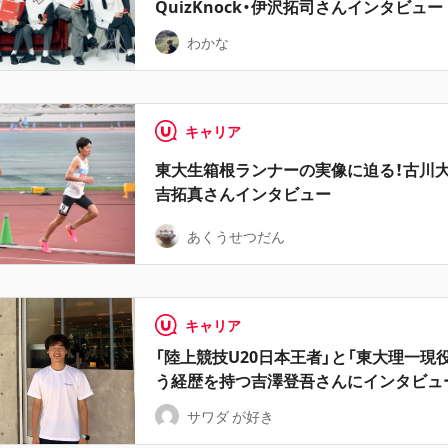
QuizKnock・伊沢拓司さんインタビュー
わかな
キャリア
東大生箱根ランナーの実像に迫る！古川大
吉拓真さんインタビュー
あくうせつだん
キャリア
「陸上競技U20日本王者」と「東大理一現
う経歴を持つ吉澤登吾さんにインタビュ
サワダ が好き