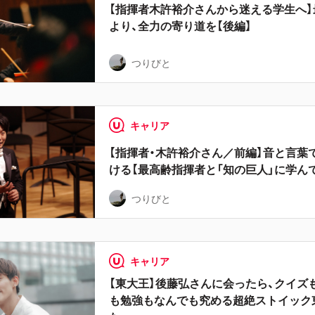
【指揮者木許裕介さんから迷える学生へ】
より、全力の寄り道を【後編】
つりびと
キャリア
【指揮者・木許裕介さん／前編】音と言葉
ける【最高齢指揮者と「知の巨人」に学ん
つりびと
キャリア
【東大王】後藤弘さんに会ったら、クイズ
も勉強もなんでも究める超絶ストイック