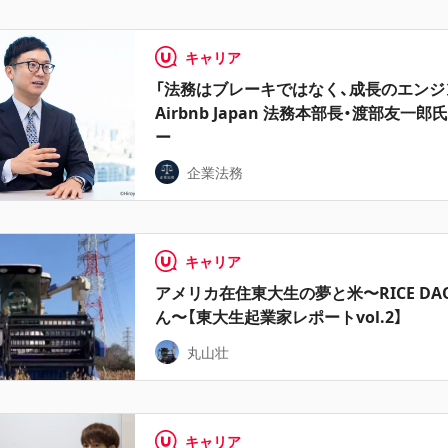
キャリア
「法務はブレーキではなく、成長のエンジ
Airbnb Japan 法務本部長・渡部友一
ー
企業法務
キャリア
アメリカ在住東大生の夢と米〜RICE DA
ん〜【東大生起業家レポートvol.2】
丸山壮
キャリア