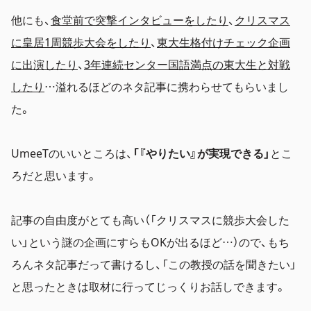
他にも、
食堂前で突撃インタビューをしたり
、
クリスマス
に皇居1周競歩大会をしたり
、
東大生格付けチェック企画
に出演したり
、
3年連続センター国語満点の東大生と対戦
したり
…溢れるほどのネタ記事に携わらせてもらいまし
た。
UmeeTのいいところは、
「『やりたい』が実現できる」
とこ
ろだと思います。
記事の自由度がとても高い（「クリスマスに競歩大会した
い」という謎の企画にすらもOKが出るほど…）ので、もち
ろんネタ記事だって書けるし、「この教授の話を聞きたい」
と思ったときは取材に行ってじっくりお話しできます。