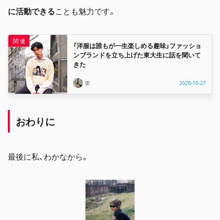
に活動できる
ことも魅力です。
「洋服は誰もが一生楽しめる趣味」ファッショ
ンブランドを立ち上げた東大生に話を聞いて
きた
栗
2020-10-27
おわりに
最後に私、わかなから。