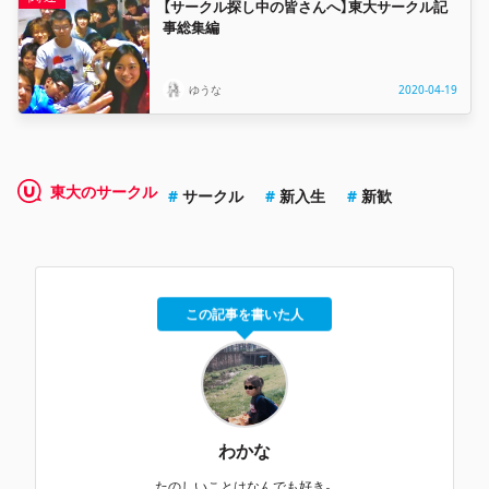
【サークル探し中の皆さんへ】東大サークル記
事総集編
ゆうな
2020-04-19
東大のサークル
サークル
新入生
新歓
この記事を書いた人
わかな
たのしいことはなんでも好き。