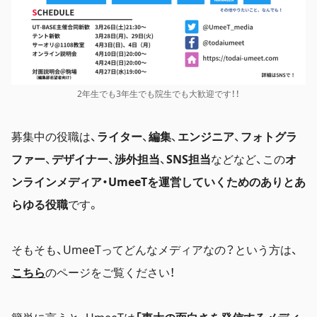
2年生でも3年生でも院生でも大歓迎です！！
募集中の役職は、
ライター
、
編集
、
エンジニア
、
フォトグラ
ファー
、
デザイナー
、
渉外担当
、
SNS担当
などなど、この
オ
ンラインメディア・UmeeTを運営していくためのありとあ
らゆる役職
です。
そもそも、UmeeTってどんなメディアなの？という方は、
こちら
のページをご覧ください！