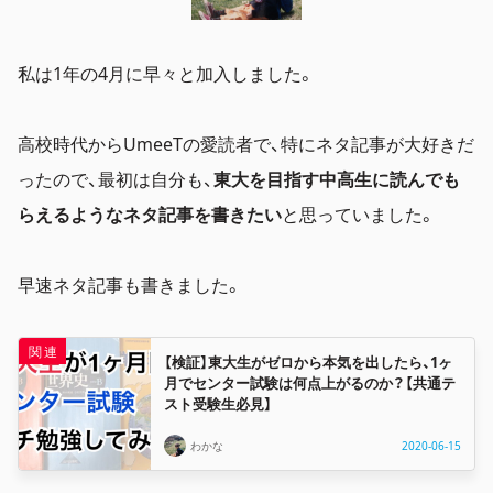
私は1年の4月に早々と加入しました。
高校時代からUmeeTの愛読者で、特にネタ記事が大好きだ
ったので、最初は自分も、
東大を目指す中高生に読んでも
らえるようなネタ記事を書きたい
と思っていました。
早速ネタ記事も書きました。
【検証】東大生がゼロから本気を出したら、1ヶ
月でセンター試験は何点上がるのか？【共通テ
スト受験生必見】
わかな
2020-06-15