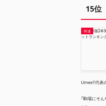
15位
UmeeT代
「駒場にそん