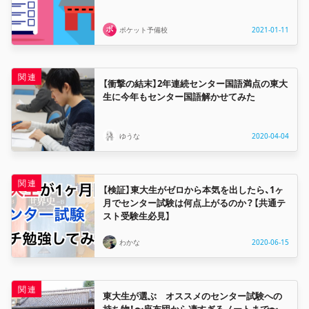
ポケット予備校
2021-01-11
【衝撃の結末】2年連続センター国語満点の東大
生に今年もセンター国語解かせてみた
ゆうな
2020-04-04
【検証】東大生がゼロから本気を出したら、1ヶ
月でセンター試験は何点上がるのか？【共通テ
スト受験生必見】
わかな
2020-06-15
東大生が選ぶ オススメのセンター試験への
持ち物！〜座布団から凄すぎるノートまで〜