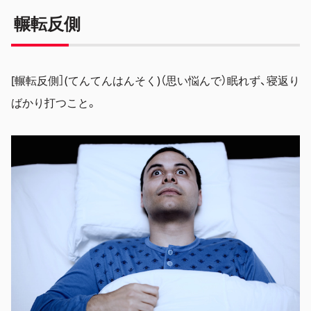
輾転反側
[輾転反側］(てんてんはんそく)（思い悩んで）眠れず、寝返り
ばかり打つこと。