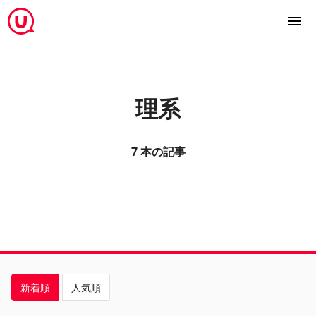
理系
7 本の記事
新着順
人気順