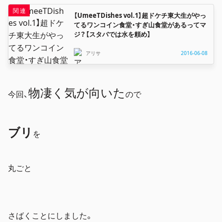
【UmeeTDishes vol.1】超ドケチ東大生がやっ
てるワンコイン食堂・すぎ山食堂があるってマ
ジ？【スタバでは水を頼め】
アリサ
2016-06-08
物凄く気が向いた
今回、
ので
ブリ
を
丸ごと
さばくことにしました。