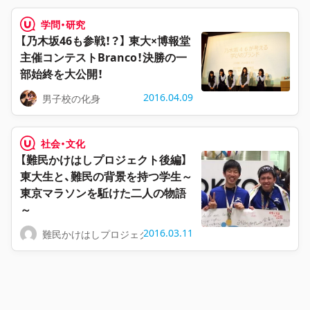
学問・研究
【乃木坂46も参戦！？】 東大×博報堂
主催コンテストBranco！決勝の一
部始終を大公開！
2016.04.09
男子校の化身
社会・文化
【難民かけはしプロジェクト後編】
東大生と、難民の背景を持つ学生～
東京マラソンを駈けた二人の物語
～
2016.03.11
難民かけはしプロジェクト