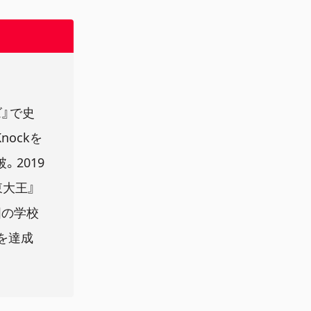
ズ』で史
nockを
。2019
東大王』
国の学校
を達成