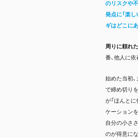
のリスクや
発点に「楽し
ギはどこに
周りに頼れ
番、他人に依
始めた当初、
で締め切り
が「ほんとに
ケーションを
自分の小ささ
のが得意に