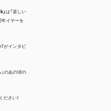
ck」
は「楽しい
0周年イヤーを
eTがインタビ
ム」のあの頃の
ください！