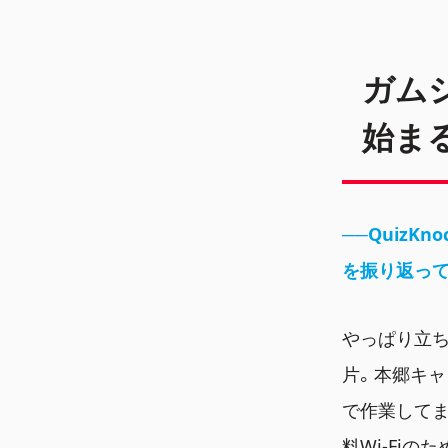
ガム
始ま
──QuizK
を振り返って
やっぱり立ち
片。本郷キャ
で作業して
料Wi-Fi