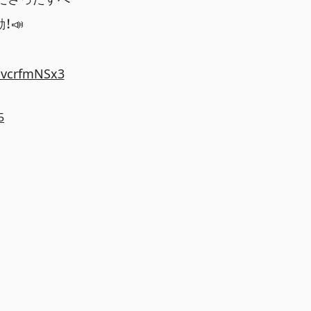
！📣
/bvcrfmNSx3
5