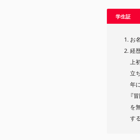
学生証
お
経
上初
立ち
年に
『
を無
す