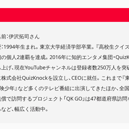
名前：伊沢拓司さん
歴：1994年生まれ。東京大学経済学部卒業。『高校生クイ
の個人2連覇を達成。2016年に知的エンタメ集団・QuizK
上げ、現在YouTubeチャンネルは登録者数250万人を突破
株式会社QuizKnockを設立し、CEOに就任。これまで『
冒険少年』など多くのテレビ番組に出演してきたほか、全
償で訪問するプロジェクト「QK GO」は47都道府県訪問
るなど、幅広く活動中。