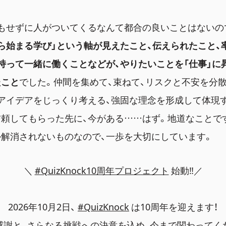
もせずに人がついてくるなんて都合の良いことはないの
ら始まる学び」という軸が見えたこと、伝えられたこと、
持って一緒に働くことなどが、やりたいことを「仕事」に
たこと
でした。仲間を集めて、束ねて、リスクと不安を分
アイデアをじっくり考える、強固な理念を形成して体現
頼してもらった先に、今がある……はず。地道なことで
解消されないものなので、一歩を大切にしています。
＼
#QuizKnock10周年プロジェクト
始動‼️／
2026年10月2日、
#QuizKnock
は10周年を迎えます！
感謝と、さらなる挑戦への決意を込め、今まで関わってく