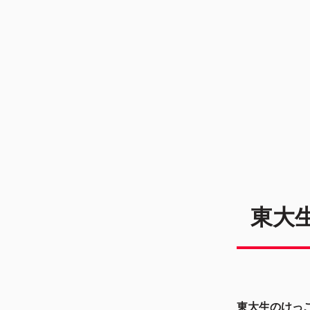
東大
東大生のけっ