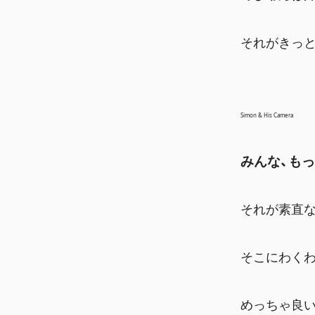
それがきっ
Simon & His Camera
みんな、も
それが素直な
そこにわく
めっちゃ良