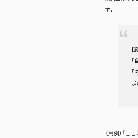
す。
【変
「
「
よ
（用例）「こ