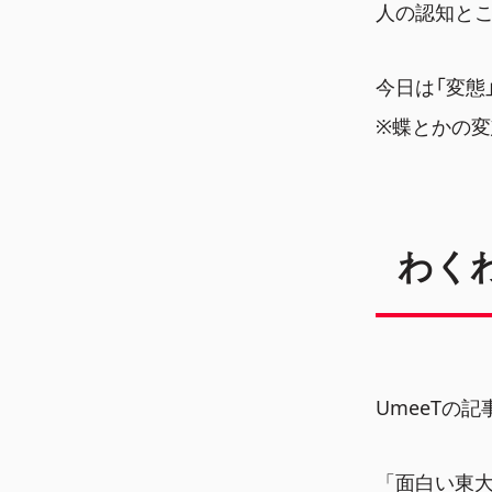
人の認知と
今日は「変態
※蝶とかの変
わく
UmeeTの
「面白い東