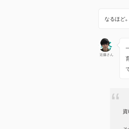
なるほど
近藤さん
資
そ