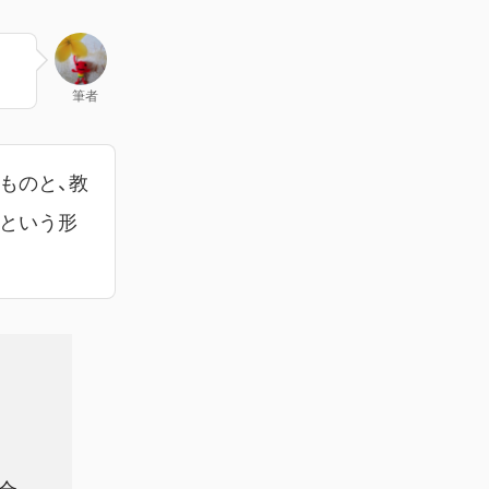
筆者
ものと、教
開という形
合