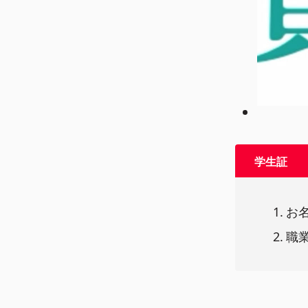
学生証
お
職