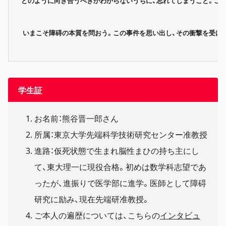
どのように向き合うべきかわからないうちに、忘れてしまうこと。
こ
いまこそ障碍の本質を問おう
。
この事件を思い出し、その衝撃を受け
学生証
お名前：熊谷晋一郎さん
所属：東京大学先端科学技術研究センター准教授
進路：仮死状態で生まれ脳性まひの持ち主にし
て、東大理一に現役合格。初めは数学科志望であ
ったが、進振りで医学部に進学。医師として障碍
研究に励み、現在先端研准教授。
ご本人の遍歴については、こちらの
インタビュ