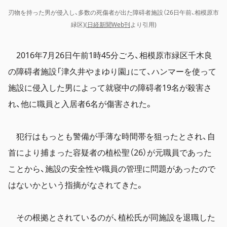
刃物を持った男が侵入し、多数の死傷者が出た障碍者施設（26日午前、相模原市
緑区)(
日経新聞Web刊
より引用)
2016年7月26日午前1時45分ごろ、相模原市緑区千木良
の障碍者施設「津久井やまゆり園」にて、ハンマーを使って
施設に侵入した男によって就寝中の障碍者19名が殺害さ
れ、他に職員と入居者6名が傷害された。
犯行はもっとも警備が手薄な時間帯を狙ったとされ、自
首により捕まった容疑者の植松聖（26）が元職員であった
ことから、施設の安全性や職員の管理に問題があったので
はないかという指摘がなされてきた。
その根拠とされているのが、植松氏が同施設を退職した