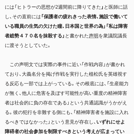
には「ヒトラーの思想が2週間前に降りてきた
」
と医師に話
し、その直前には
「保護者の疲れきった表情、施設で働いて
いる職員の生気の欠けた瞳、日本国と世界の為
」「私は障害
者総勢４７０名を抹殺する」
と書かれた
声明
を衆議院議長
に渡そうとしていた。
この声明文では実際の事件に近い「作戦内容」が書かれ
ており、大義名分を掲げ作戦を実行した植松氏を英雄視す
る反応も一部では上がっている。その根底には、「生産能力
が無く、他人に危害を及ぼす可能性が高い重度の精神障害
者は社会的に負の存在である」という共通認識がうかがえ
る。彼の犯行を非難する側にも、「精神障害者を施設に入れ
るべきではなかった」という意見が存在し、
いずれにせよ
障碍者の社会参加を制限すべきという考えが広まってい